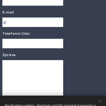
E-mail
Telefonní číslo
Zpráva
Odeslat
Používáme cookies, abychom zajistili správné fungování a